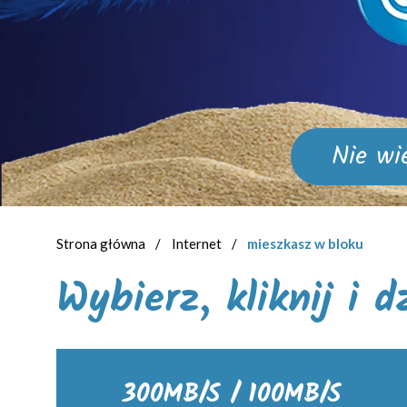
Nie wi
Strona główna
/
Internet
/
mieszkasz w bloku
Wybierz, kliknij i 
300MB/S / 100MB/S