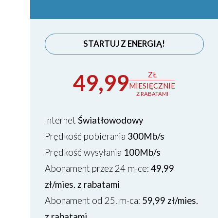
STARTUJ Z ENERGIĄ!
49,99
ZŁ
MIESIĘCZNIE
Z RABATAMI
Internet
Światłowodowy
Prędkość pobierania
300Mb/s
Prędkość wysyłania
100Mb/s
Abonament przez 24 m-ce:
49,99
zł/mies. z rabatami
Abonament od 25. m-ca:
59,99 zł/mies.
z rabatami