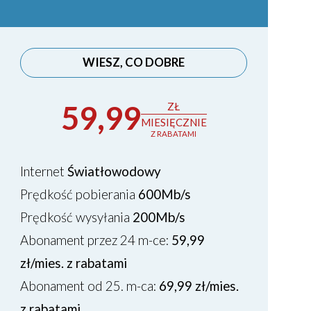
WIESZ, CO DOBRE
59,99
ZŁ
MIESIĘCZNIE
Z RABATAMI
Internet
Światłowodowy
Prędkość pobierania
600Mb/s
Prędkość wysyłania
200Mb/s
Abonament przez 24 m-ce:
59,99
zł/mies. z rabatami
Abonament od 25. m-ca:
69,99 zł/mies.
z rabatami