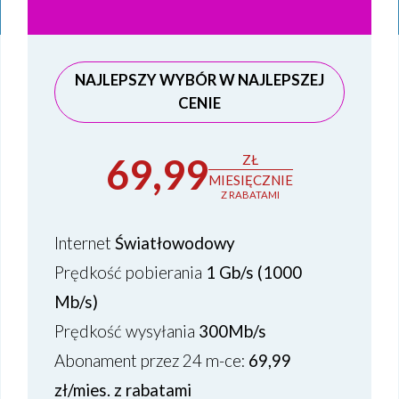
NAJLEPSZY WYBÓR W NAJLEPSZEJ
CENIE
69,99
ZŁ
MIESIĘCZNIE
Z RABATAMI
Internet
Światłowodowy
Prędkość pobierania
1 Gb/s (1000
Mb/s)
Prędkość wysyłania
300Mb/s
Abonament
przez 24 m-ce:
69,99
zł/mies. z rabatami