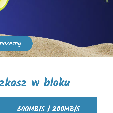
omożemy
szkasz w bloku
600MB/S / 200MB/S