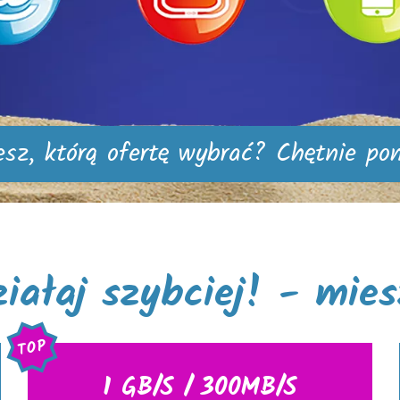
esz, którą ofertę wybrać? Chętnie p
działaj szybciej! - mie
TOP
1 GB/S / 300MB/S