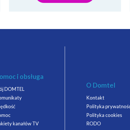
omoc i obsługa
O Domtel
ój DOMTEL
omunikaty
Kontakt
rędkość
Polityka prywatnośc
omoc
Polityka cookies
kiety kanałów TV
RODO