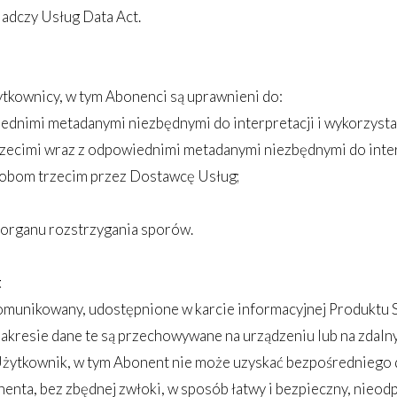
iadczy Usług Data Act.
tkownicy, w tym Abonenci są uprawnieni do:
dnimi metadanymi niezbędnymi do interpretacji i wykorzysta
zecimi wraz z odpowiednimi metadanymi niezbędnymi do interp
obom trzecim przez Dostawcę Usług;
 organu rozstrzygania sporów.
t
omunikowany, udostępnione w karcie informacyjnej Produktu 
zakresie dane te są przechowywane na urządzeniu lub na zdaln
Użytkownik, w tym Abonent nie może uzyskać bezpośredniego
nta, bez zbędnej zwłoki, w sposób łatwy i bezpieczny, nieod