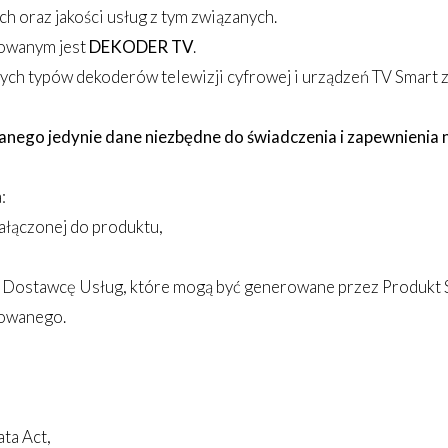
 oraz jakości usług z tym związanych.
kowanym jest
DEKODER TV
.
h typów dekoderów telewizji cyfrowej i urządzeń TV Smart z
o jedynie dane niezbędne do świadczenia i zapewnienia nale
:
ałączonej do produktu,
z Dostawcę Usług, które mogą być generowane przez Produkt 
kowanego.
ata Act,