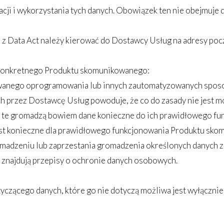
ji i wykorzystania tych danych. Obowiązek ten nie obejmuje 
h z Data Act należy kierować do Dostawcy Usług na adresy po
ch konkretnego Produktu skomunikowanego:
owanego oprogramowania lub innych zautomatyzowanych spos
 przez Dostawcę Usług powoduje, że co do zasady nie jest m
a te gromadzą bowiem dane konieczne do ich prawidłowego fu
est konieczne dla prawidłowego funkcjonowania Produktu sko
adzeniu lub zaprzestania gromadzenia określonych danych z
znajdują przepisy o ochronie danych osobowych.
yczącego danych, które go nie dotyczą możliwa jest wyłączni