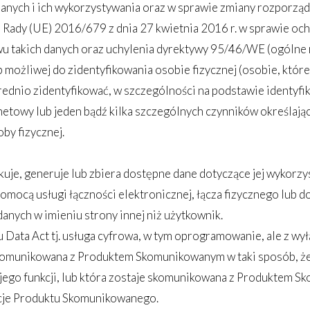
anych i ich wykorzystywania oraz w sprawie zmiany rozporzą
 Rady (UE) 2016/679 z dnia 27 kwietnia 2016 r. w sprawie oc
 takich danych oraz uchylenia dyrektywy 95/46/WE (ogólne 
b możliwej do zidentyfikowania osobie fizycznej (osobie, któr
ednio zidentyfikować, w szczególności na podstawie identyfik
ernetowy lub jeden bądź kilka szczególnych czynników określają
by fizycznej.
kuje, generuje lub zbiera dostępne dane dotyczące jej wykorzyst
cą usługi łączności elektronicznej, łącza fizycznego lub do
anych w imieniu strony innej niż użytkownik.
Data Act tj. usługa cyfrowa, w tym oprogramowanie, ale z wył
 skomunikowana z Produktem Skomunikowanym w taki sposób, że
ego funkcji, lub która zostaje skomunikowana z Produktem S
nkcje Produktu Skomunikowanego.