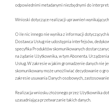
odpowiednimi metadanymi niezbędnymi do interpretac
Wnioski dotyczące realizacji uprawnień wynikającyc
O ile nic innego nie wynika z informacji dotyczący
Dostawca Usług nie udostępnia interfejsów, dedyk
specyfika Produktów skomunikowanych dostarczanych
na żądanie Użytkownika, w tym Abonenta. Urządzeni
Usług. W zakresie w jakim gromadzenie danych nie j
skomunikowany może umożliwiać decydowanie o grom
zakresie usuwania Danych osobowych, zastosowanie 
Realizacja wniosku złożonego przez Użytkownika dot
uzasadniająca przetwarzanie takich danych.