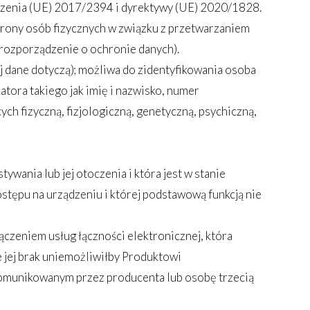
dzenia (UE) 2017/2394 i dyrektywy (UE) 2020/1828.
hrony osób fizycznych w związku z przetwarzaniem
rozporządzenie o ochronie danych).
ej dane dotyczą); możliwa do zidentyfikowania osoba
atora takiego jak imię i nazwisko, numer
cych fizyczną, fizjologiczną, genetyczną, psychiczną,
ywania lub jej otoczenia i która jest w stanie
stępu na urządzeniu i której podstawową funkcją nie
ączeniem usług łączności elektronicznej, która
 jej brak uniemożliwiłby Produktowi
komunikowanym przez producenta lub osobę trzecią