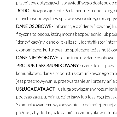
przepisów dotyczących sprawiedliwego dostępu do d
RODO
- Rozporządzenie Parlamentu Europejskiego i
danych osobowych i w sprawie swobodnego przepływu
DANE OSOBOWE
- informacje o zidentyfikowanej lu
fizyczna to osoba, którą można bezpośrednio lub pośr
identyfikacyjny, dane o lokalizacji, identyfikator int
ekonomiczną, kulturową lub społeczną tożsamość oso
DANE NIEOSOBOWE
- dane inne niż dane osobowe.
PRODUKT SKOMUNIKOWANY
- rzecz, która pozys
komunikować dane z produktu skomunikowanego za pomo
jest przechowywanie, przetwarzanie ani przesyłanie d
USŁUGA DATA ACT
- usługa powiązana w rozumieniu 
podczas zakupu, najmu, dzierżawy lub leasingu jest
Skomunikowanemu wykonywanie co najmniej jednej z j
później, aby dodać, uaktualnić lub zmodyfikować fu