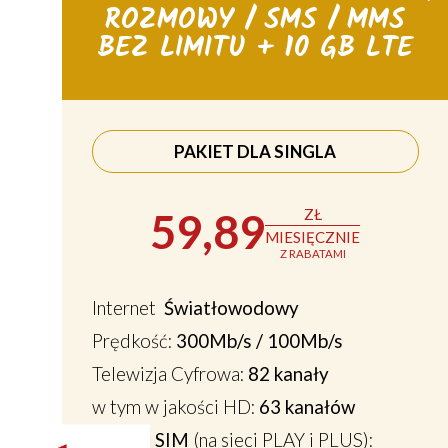
ROZMOWY / SMS / MMS
BEZ LIMITU + 10 GB LTE
PAKIET DLA SINGLA
59,89
ZŁ
MIESIĘCZNIE
Z RABATAMI
Internet
Światłowodowy
Prędkość:
300Mb/s / 100Mb/s
Telewizja Cyfrowa:
82 kanały
w tym w jakości HD:
63 kanałów
1 karta SIM
(na sieci PLAY i PLUS):