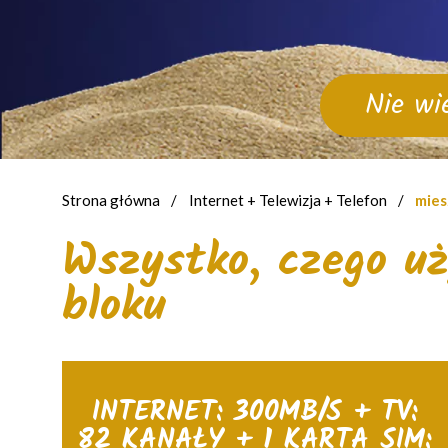
Nie wi
Strona główna
/
Internet + Telewizja + Telefon
/
mies
Wszystko, czego u
bloku
INTERNET: 300MB/S + TV:
82 KANAŁY + 1 KARTA SIM: