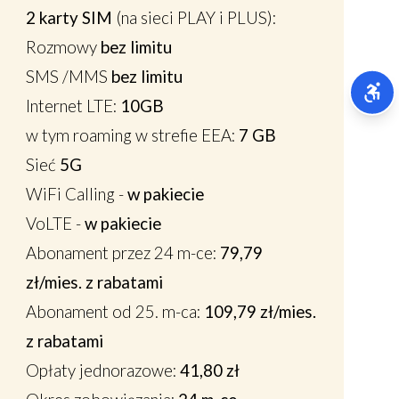
2 karty SIM
(na sieci PLAY i PLUS):
Rozmowy
bez limitu
SMS /MMS
bez limitu
Internet LTE:
10GB
w tym
roaming w strefie EEA
:
7 GB
Sieć
5G
WiFi Calling
-
w pakiecie
VoLTE
-
w pakiecie
Abonament przez 24 m-ce:
79,79
zł/mies. z rabatami
Abonament od 25. m-ca:
109,79 zł/mies.
z rabatami
Opłaty jednorazowe:
41,80 zł