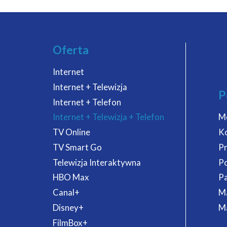
Oferta
Internet
Internet + Telewizja
P
Internet + Telefon
Internet + Telewizja + Telefon
M
TV Online
K
TV Smart Go
P
Telewizja Interaktywna
P
HBO Max
Pa
Canal+
Ma
Disney+
Ma
FilmBox+