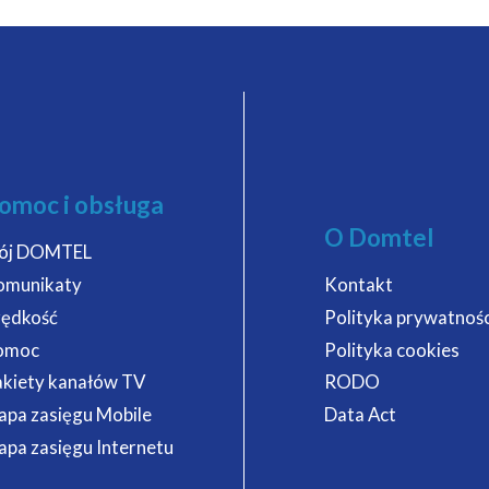
omoc i obsługa
O Domtel
ój DOMTEL
omunikaty
Kontakt
rędkość
Polityka prywatnośc
omoc
Polityka cookies
kiety kanałów TV
RODO
pa zasięgu Mobile
Data Act
pa zasięgu Internetu