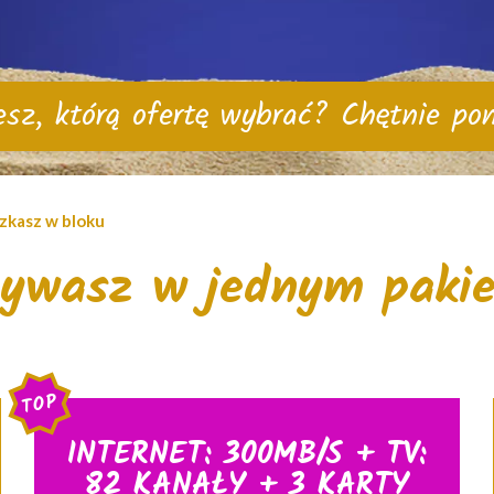
esz, którą ofertę wybrać? Chętnie p
zkasz w bloku
żywasz w jednym pakie
TOP
INTERNET: 300MB/S + TV:
82 KANAŁY + 3 KARTY