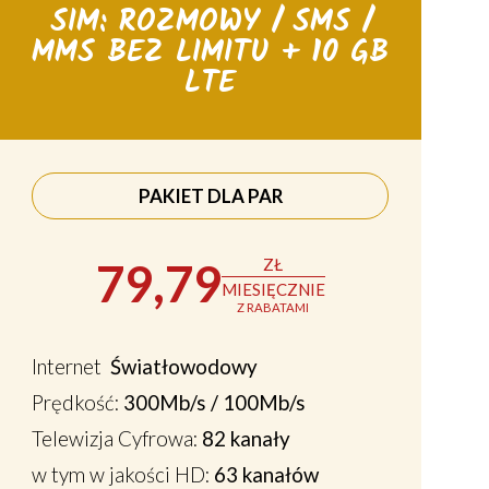
SIM: ROZMOWY / SMS /
MMS BEZ LIMITU + 10 GB
LTE
PAKIET DLA PAR
79,79
ZŁ
MIESIĘCZNIE
Z RABATAMI
Internet
Światłowodowy
Prędkość:
300Mb/s / 100Mb/s
Telewizja Cyfrowa:
82 kanały
w tym w jakości HD:
63 kanałów