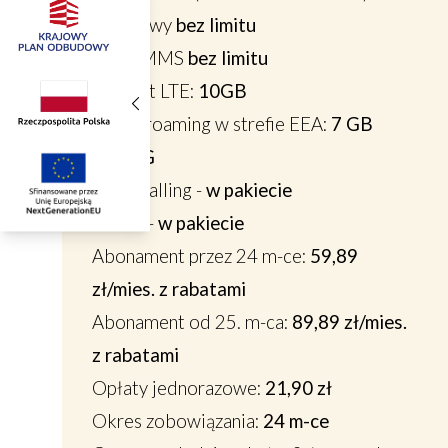
Rozmowy
bez limitu
SMS /MMS
bez limitu
Internet LTE:
10GB
w tym
roaming w strefie EEA
:
7 GB
Sieć
5G
WiFi Calling
-
w pakiecie
VoLTE
-
w pakiecie
Abonament przez 24 m-ce:
59,89
zł/mies. z rabatami
Abonament od 25. m-ca:
89,89 zł/mies.
z rabatami
Opłaty jednorazowe:
21,90 zł
Okres zobowiązania:
24 m-ce