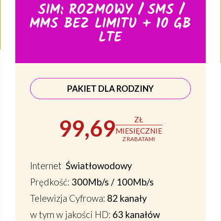
SIM: ROZMOWY / SMS /
MMS BEZ LIMITU + 10 GB
LTE
PAKIET DLA RODZINY
99,69
ZŁ
MIESIĘCZNIE
Z RABATAMI
Internet
Światłowodowy
Prędkość:
300Mb/s / 100Mb/s
Telewizja Cyfrowa:
82 kanały
w tym w jakości HD:
63 kanałów