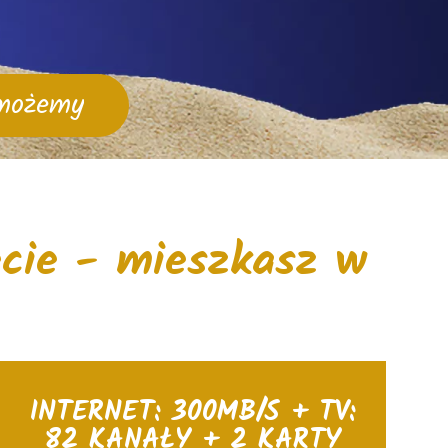
omożemy
cie - mieszkasz w
INTERNET: 300MB/S + TV:
82 KANAŁY + 2 KARTY