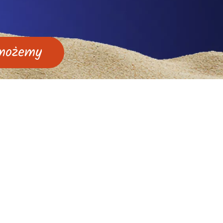
omożemy