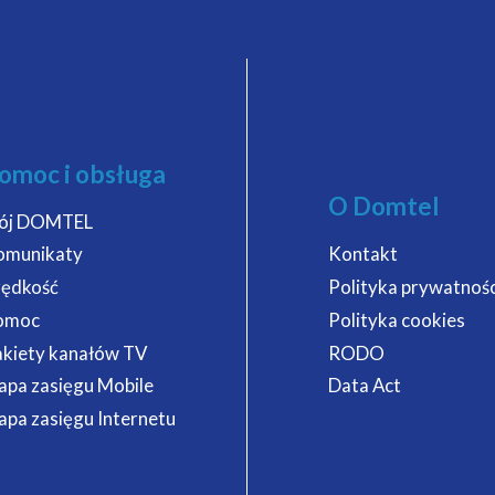
omoc i obsługa
O Domtel
ój DOMTEL
omunikaty
Kontakt
rędkość
Polityka prywatnośc
omoc
Polityka cookies
kiety kanałów TV
RODO
pa zasięgu Mobile
Data Act
pa zasięgu Internetu