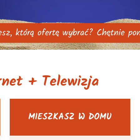
esz, którą ofertę wybrać? Chętnie p
rnet + Telewizja
MIESZKASZ W DOMU