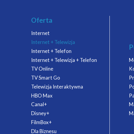
Oferta
Internet
Internet + Telewizja
P
Internet + Telefon
Internet + Telewizja + Telefon
M
TV Online
K
TV Smart Go
P
Telewizja Interaktywna
P
HBO Max
Pa
Canal+
Ma
Disney+
Ma
FilmBox+
Dla Biznesu