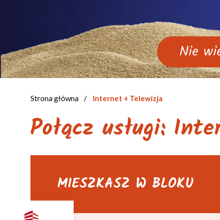
Nie wi
Strona główna
/
Internet + Telewizja
Połącz usługi: Inte
MIESZKASZ W BLOKU