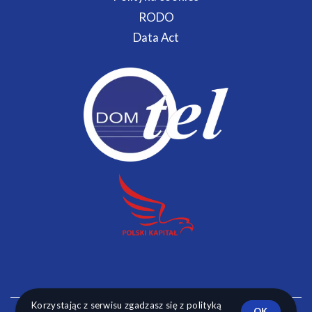
RODO
Data Act
Korzystając z serwisu zgadzasz się z polityką
OK